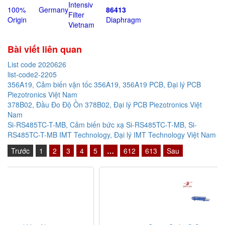
Intensiv
100% Germany
86413
Filter
Origin
Diaphragm
Vietnam
Bài viết liên quan
List code 2020626
list-code2-2205
356A19, Cảm biến vận tốc 356A19, 356A19 PCB, Đại lý PCB
Piezotronics Việt Nam
378B02, Đầu Đo Độ Ồn 378B02, Đại lý PCB Piezotronics Việt
Nam
Si-RS485TC-T-MB, Cảm biến bức xạ Si-RS485TC-T-MB, Si-
RS485TC-T-MB IMT Technology, Đại lý IMT Technology Việt Nam
Trước
1
2
3
4
5
…
612
613
Sau