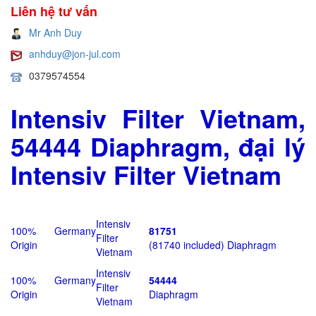
Liên hệ tư vấn
Mr Anh Duy
anhduy@jon-jul.com
0379574554
Intensiv Filter Vietnam,
54444 Diaphragm, đại lý
Intensiv Filter Vietnam
Intensiv
100% Germany
81751
Filter
Origin
(81740 included) Diaphragm
Vietnam
Intensiv
100% Germany
54444
Filter
Origin
Diaphragm
Vietnam