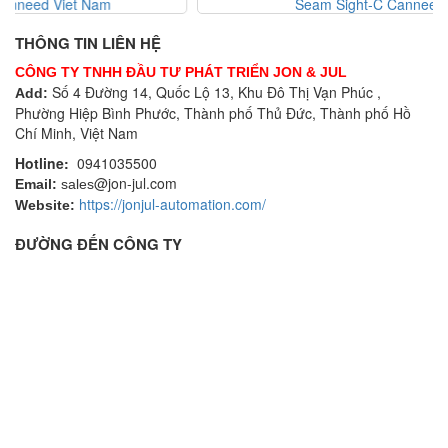
Seam Sight-C Canneed Viet Nam
THÔNG TIN LIÊN HỆ
CÔNG TY TNHH ĐẦU TƯ PHÁT TRIỂN JON & JUL
Số 4 Đường 14, Quốc Lộ 13, Khu Đô Thị Vạn Phúc ,
Add:
Phường Hiệp Bình Phước, Thành phố Thủ Đức, Thành phố Hồ
Chí Minh, Việt Nam
Hotline:
0941035500
@jon-jul.com
Email:
sales
https://jonjul-automation.com/
Website:
ĐƯỜNG ĐẾN CÔNG TY