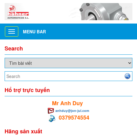
MENU BAR
Toggle
navigation
Search
Hổ trợ trực tuyến
Mr Anh Duy
anhduy@jon-jul.com
0379574554
Hãng sản xuất