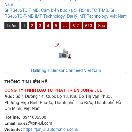
Nam
Si-RS485TC-T-MB, Cảm biến bức xạ Si-RS485TC-T-MB, Si-
RS485TC-T-MB IMT Technology, Đại lý IMT Technology Việt Nam
Trước
1
2
3
4
5
…
612
613
Sau
Hallmag-T Sensor Canneed Viet Nam
THÔNG TIN LIÊN HỆ
CÔNG TY TNHH ĐẦU TƯ PHÁT TRIỂN JON & JUL
Số 4 Đường 14, Quốc Lộ 13, Khu Đô Thị Vạn Phúc ,
Add:
Phường Hiệp Bình Phước, Thành phố Thủ Đức, Thành phố Hồ
Chí Minh, Việt Nam
Hotline:
0941035500
@jon-jul.com
Email:
sales
https://jonjul-automation.com/
Website: