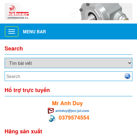
MENU BAR
Toggle
navigation
Search
Hổ trợ trực tuyến
Mr Anh Duy
anhduy@jon-jul.com
0379574554
Hãng sản xuất