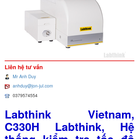
Liên hệ tư vấn
Mr Anh Duy
anhduy@jon-jul.com
0379574554
Labthink Vietnam,
C330H Labthink, Hệ
thống kiểm tra tốc độ