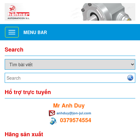
MENU BAR
Toggle
navigation
Search
Hổ trợ trực tuyến
Mr Anh Duy
anhduy@jon-jul.com
0379574554
Hãng sản xuất