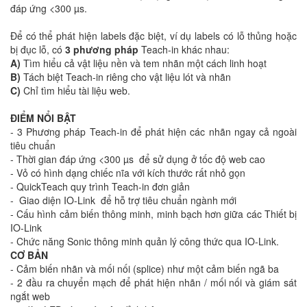
đáp ứng <300 µs.
Để có thể phát hiện labels đặc biệt, ví dụ labels có lỗ thủng hoặc
bị đục lỗ, có
3 phương pháp
Teach-in khác nhau:
A)
Tìm hiểu cả vật liệu nền và tem nhãn một cách linh hoạt
B)
Tách biệt Teach-in riêng cho vật liệu lót và nhãn
C)
Chỉ tìm hiểu tài liệu web.
ĐIỂM NỔI BẬT
- 3 Phương pháp Teach-in để phát hiện các nhãn ngay cả ngoài
tiêu chuẩn
- Thời gian đáp ứng <300 µs để sử dụng ở tốc độ web cao
- Vỏ có hình dạng chiếc nĩa với kích thước rất nhỏ gọn
- QuickTeach quy trình Teach-in đơn giản
- Giao diện IO-Link để hỗ trợ tiêu chuẩn ngành mới
- Cấu hình cảm biến thông minh, minh bạch hơn giữa các Thiết bị
IO-Link
- Chức năng Sonic thông minh quản lý công thức qua IO-Link.
CƠ BẢN
- Cảm biến nhãn và mối nối (splice) như một cảm biến ngã ba
- 2 đầu ra chuyển mạch để phát hiện nhãn / mối nối và giám sát
ngắt web