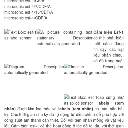
microsonic esf-1/CF/A
microsonic esf-1/7/CDF/A
microsonic esf-1/15/CDF/A
microsonic esf-1/CDF/A
Cảm biến
Esf-1
có thể phát hiện
một cách đáng
tin cậy các vật
liệu phản chiếu,
có độ trong suốt
cao cũng như
labels (tem
nhãn)
được kim loại hóa và
labels
(
tem nhãn)
có màu sắc bất
kỳ. Các thời gian chu kỳ đo tự động tự điều chỉnh để phù hợp với
công suất âm thanh cần thiết. Đối với tem nhãn mỏng và vật liệu
lót, Cảm biến esf-1 có thể hoạt động ở tốc độ tối đa, với thời gian