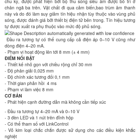
chu kỳ, được phát hiện bởi bộ thu sóng siêu âm được bố trí ở
chân ngã ba trên. Vật chất đi qua cảm biến,bao trùm âm thanh
này và do đó làm suy giảm tín hiệu nhận tùy thuộc vào vùng phủ
sóng, được đánh giá bởi thiết bị điện tử bên trong. Tín hiệu tương
tự được xuất ra phụ thuộc vào mức độ phủ sóng.
Đầu ra tương tự có thể cung cấp cả điện áp 0–10 V cũng như
dòng điện 4–20 mA.
- Phạm vi hoạt động lên tới 8 mm (± 4 mm)
ĐIỂM NỔI BẬT
- Thiết kế nhỏ gọn với chiều rộng chỉ 30 mm
- Độ phân giải 0,025 mm
- Độ chính xác tương đối 0,1 mm
- Thời gian phản hồi 4 ms
- Phạm vi làm việc 8 mm
CƠ BẢN
- Phát hiện cạnh đường dẫn mà không cần tiếp xúc
- Đầu ra tương tự 4–20 mA và 0–10 V
- 3 đèn LED và 1 nút trên đỉnh hộp
- Có thể tham số với LinkControl
- Vỏ kim loại chắc chắn được sử dụng cho các điều kiện khắc
nghiệt