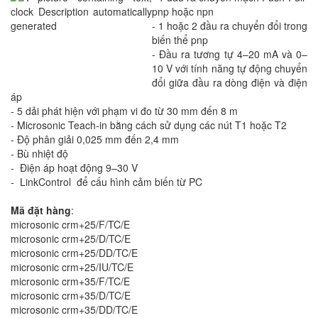
pnp hoặc npn
- 1 hoặc 2 đầu ra chuyển đổi trong
biến thể pnp
- Đầu ra tương tự 4–20 mA và 0–
10 V với tính năng tự động chuyển
đổi giữa đầu ra dòng điện và điện
áp
- 5 dải phát hiện với phạm vi đo từ 30 mm đến 8 m
- Microsonic Teach-in bằng cách sử dụng các nút T1 hoặc T2
- Độ phân giải 0,025 mm đến 2,4 mm
- Bù nhiệt độ
- Điện áp hoạt động 9–30 V
- LinkControl để cấu hình cảm biến từ PC
Mã đặt hàng
:
microsonic crm+25/F/TC/E
microsonic crm+25/D/TC/E
microsonic crm+25/DD/TC/E
microsonic crm+25/IU/TC/E
microsonic crm+35/F/TC/E
microsonic crm+35/D/TC/E
microsonic crm+35/DD/TC/E