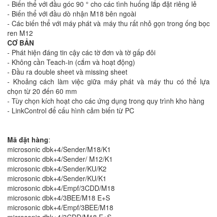
- Biến thể với đầu góc 90 ° cho các tình huống lắp đặt riêng lẻ
- Biến thể với đầu dò nhận M18 bên ngoài
- Các biến thể với máy phát và máy thu rất nhỏ gọn trong ống bọc
ren M12
CƠ BẢN
- Phát hiện đáng tin cậy các tờ đơn và tờ gấp đôi
- Không cần Teach-in (cắm và hoạt động)
- Đầu ra double sheet và missing sheet
- Khoảng cách làm việc giữa máy phát và máy thu có thể lựa
chọn từ 20 đến 60 mm
- Tùy chọn kích hoạt cho các ứng dụng trong quy trình kho hàng
- LinkControl để cấu hình cảm biến từ PC
Mã đặt hàng
:
microsonic dbk+4/Sender/M18/K1
microsonic dbk+4/Sender/ M12/K1
microsonic dbk+4/Sender/KU/K2
microsonic dbk+4/Sender/KU/K1
microsonic dbk+4/Empf/3CDD/M18
microsonic dbk+4/3BEE/M18 E+S
microsonic dbk+4/Empf/3BEE/M18
microsonic dbk+4/3CDD/M18 E+S