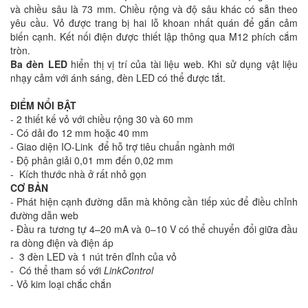
và chiều sâu là 73 mm. Chiều rộng và độ sâu khác có sẵn theo
yêu cầu. Vỏ được trang bị hai lỗ khoan nhất quán để gắn cảm
biến cạnh. Kết nối điện được thiết lập thông qua M12 phích cắm
tròn.
Ba đèn LED
hiển thị vị trí của tài liệu web. Khi sử dụng vật liệu
nhạy cảm với ánh sáng, đèn LED có thể được tắt.
ĐIỂM NỔI BẬT
- 2 thiết kế vỏ với chiều rộng 30 và 60 mm
- Có dải đo 12 mm hoặc 40 mm
- Giao diện IO-Link để hỗ trợ tiêu chuẩn ngành mới
- Độ phân giải 0,01 mm đến 0,02 mm
- Kích thước nhà ở rất nhỏ gọn
CƠ BẢN
- Phát hiện cạnh đường dẫn mà không cần tiếp xúc để điều chỉnh
đường dẫn web
- Đầu ra tương tự 4–20 mA và 0–10 V có thể chuyển đổi giữa đầu
ra dòng điện và điện áp
- 3 đèn LED và 1 nút trên đỉnh của vỏ
- Có thể tham số với
LinkControl
- Vỏ kim loại chắc chắn