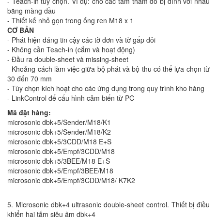
- Teach-in tùy chọn. Ví dụ: cho các tấm thăm dò bị dính với nhau
bằng màng dầu
- Thiết kế nhỏ gọn trong ống ren M18 x 1
CƠ BẢN
- Phát hiện đáng tin cậy các tờ đơn và tờ gấp đôi
- Không cần Teach-in (cắm và hoạt động)
- Đầu ra double-sheet và missing-sheet
- Khoảng cách làm việc giữa bộ phát và bộ thu có thể lựa chọn từ
30 đến 70 mm
- Tùy chọn kích hoạt cho các ứng dụng trong quy trình kho hàng
- LinkControl để cấu hình cảm biến từ PC
Mã đặt hàng:
microsonic dbk+5/Sender/M18/K1
microsonic dbk+5/Sender/M18/K2
microsonic dbk+5/3CDD/M18 E+S
microsonic dbk+5/Empf/3CDD/M18
microsonic dbk+5/3BEE/M18 E+S
microsonic dbk+5/Empf/3BEE/M18
microsonic dbk+5/Empf/3CDD/M18/ K7K2
5. Microsonic dbk+4 ultrasonic double-sheet control. Thiết bị điều
khiển hai tấm siêu âm dbk+4