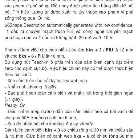
vào phạm vi phủ sóng. Điều này được phân tích bằng điện tử nội
bộ. Tín hiệu tương tự được xuất ra tùy thuộc vào phạm vi phủ
sóng thông qua IO-link.
1 đầu ra chuyển mạch Push-Pull với công nghệ chuyển mạch
pnp hoặc npn và 1 đầu ra tương tự 4–20 mA và 0–10 V.
Phạm vi làm việc cho cảm biến siêu âm
bks + 3 / FIU
là 12 mm
và cho
bks + 6 / FIU
là 40 mm.
Sử dụng nút Teach-in ở phía trên của cảm biến cạnh đặt điểm
zero cho cạnh cục bộ. Việc hiệu chuẩn này có thể được thực hiện
theo hai cách:
- Xóa cảm biến của bất kỳ tài liệu web nào,
- Nhấn nút khoảng 3 giây
- Bao phủ hoàn toàn cảm biến và nhấn nút trong thời gian ngắn
(<1 giây).
Ready
.
Or
- Điều chỉnh mép đường dẫn của cảm biến theo cả hai vạch để
che phủ 50% khoảng cách âm thanh,
- Sau đó nhấn nút cho khoảng 6 giây.
Ready
Cảm biến canh biên
bks + 3
có chiều rộng là 30 mm và chiều sâu
là 43 mm. Cảm biến có cạnh web
bks + 6
có chiều rộng 60 mm