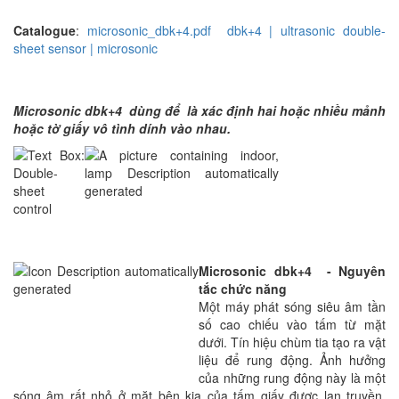
Catalogue
:
microsonic_dbk+4.pdf
dbk+4 | ultrasonic double-
sheet sensor | microsonic
Microsonic dbk+4
dùng để
là xác định hai hoặc nhiều mảnh
hoặc tờ giấy vô tình dính vào nhau.
Microsonic dbk+4 - Nguyên
tắc chức năng
Một máy phát sóng siêu âm tần
số cao chiếu vào tấm từ mặt
dưới. Tín hiệu chùm tia tạo ra vật
liệu để rung động. Ảnh hưởng
của những rung động này là một
sóng âm rất nhỏ ở mặt bên kia của tấm giấy được lan truyền.