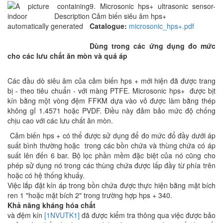
9. Microsonic hps+ ultrasonic sensor-
Cảm biến siêu âm hps+
Catalogue:
microsonic_hps+.pdf
Dùng trong các ứng dụng đo mức
cho các lưu chất ăn mòn và quá áp
Các đầu dò siêu âm của cảm biến hps + mới hiện đã được trang
bị - theo tiêu chuẩn - với màng PTFE. Microsonic hps+ được bịt
kín bằng một vòng đệm FFKM dựa vào vỏ được làm bằng thép
không gỉ 1.4571 hoặc PVDF. Điều này đảm bảo mức độ chống
chịu cao với các lưu chất ăn mòn.
Cảm biến hps + có thể được sử dụng để đo mức đổ đầy dưới áp
suất bình thường hoặc trong các bồn chứa và thùng chứa có áp
suất lên đến 6 bar. Bộ lọc phần mềm đặc biệt của nó cũng cho
phép sử dụng nó trong các thùng chứa được lấp đầy từ phía trên
hoặc có hệ thống khuấy.
Việc lắp đặt kín áp trong bồn chứa được thực hiện bằng mặt bích
ren 1 "hoặc mặt bích 2" trong trường hợp hps + 340.
Khả năng kháng hóa chất
và đệm kín
[1NVUTK1]
đã được kiểm tra thông qua việc được bảo