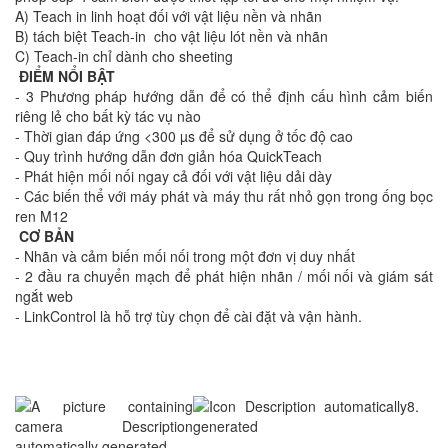
A) Teach in linh hoạt đối với vật liệu nền và nhãn
B) tách biệt Teach-in cho vật liệu lót nền và nhãn
C) Teach-in chỉ dành cho sheeting
ĐIỂM NỔI BẬT
- 3 Phương pháp hướng dẫn để có thể định cấu hình cảm biến
riêng lẻ cho bất kỳ tác vụ nào
- Thời gian đáp ứng <300 µs để sử dụng ở tốc độ cao
- Quy trình hướng dẫn đơn giản hóa QuickTeach
- Phát hiện mối nối ngay cả đối với vật liệu dải dày
- Các biến thể với máy phát và máy thu rất nhỏ gọn trong ống bọc
ren M12
CƠ BẢN
- Nhãn và cảm biến mối nối trong một đơn vị duy nhất
- 2 đầu ra chuyển mạch để phát hiện nhãn / mối nối và giám sát
ngắt web
- LinkControl là hỗ trợ tùy chọn để cài đặt và vận hành.
8.