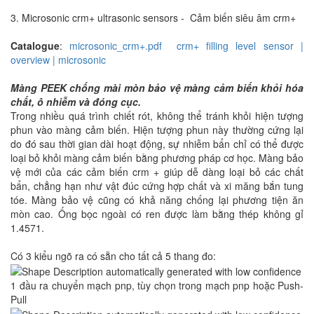
3. Microsonic crm+ ultrasonic sensors - Cảm biến siêu âm crm+
Catalogue
:
microsonic_crm+.pdf
crm+ filling level sensor |
overview | microsonic
Màng PEEK chống mài mòn bảo vệ màng cảm biến khỏi hóa
chất, ô nhiễm và đóng cục.
Trong nhiều quá trình chiết rót, không thể tránh khỏi hiện tượng
phun vào màng cảm biến. Hiện tượng phun này thường cứng lại
do đó sau thời gian dài hoạt động, sự nhiễm bẩn chỉ có thể được
loại bỏ khỏi màng cảm biến bằng phương pháp cơ học. Màng bảo
vệ mới của các cảm biến crm + giúp dễ dàng loại bỏ các chất
bẩn, chẳng hạn như vật đúc cứng hợp chất và xi măng bắn tung
tóe. Màng bảo vệ cũng có khả năng chống lại phương tiện ăn
mòn cao. Ống bọc ngoài có ren được làm bằng thép không gỉ
1.4571.
Có 3 kiểu ngõ ra có sẵn cho tất cả 5 thang đo:
1 đầu ra chuyển mạch pnp, tùy chọn trong mạch pnp hoặc Push-
Pull