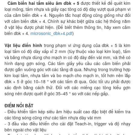
Cảm biến hai tấm siêu âm dbk + 5
được thiết kế để quét kim
loại mỏng, tấm nhựa và giấy cạc tông có độ dày vượt quá phạm vi
của cảm biến dbk + 4. Nguyên tắc hoạt động cũng giống như đối
với cảm biến dbk + 4. Chính sự khác biệt giữa các hệ thống nằm
ở vật liệu được phát hiện. (Để biết thêm thông tin, hãy xem cảm
biến dbk + 4.
microsonic_dbk+4.pdf
)
Vật liệu điển hình
trong phạm vi ứng dụng của dbk + 5 là kim
loại tấm có độ dày xấp xỉ 2 mm (tùy thuộc vào loại kim loại), tấm
và bảng nhựa dùng cho mạch in có độ dày đến vài mm, và thẻ có
hình dạng gợn sóng. Các tấm giấy yêu cầu các cảm biến phải
được gắn vuông góc với các tầng đi qua. Nhưng trong trường hợp
kim loại tấm, nhựa tấm và bo mạch cho mạch in, tốt hơn nên lắp
dbk + 5 ở góc 10–18 ° với các tấm đi qua. Góc tối ưu phải được
xác định bằng cách thử. Đối với các miếng cạc tông kiểu gợn
sóng nên được quét ở góc 35–45 ° so với các nếp gấp.
ĐIỂM NỔI BẬT
- Điều khiển tấm kép siêu âm hiệu suất cao đặc biệt để kiểm tra
các tông sóng cũng như các tấm nhựa dày vài mm
- 3 đầu vào điều khiển cho cài đặt Teach-in, trigger và độ nhạy
bên ngoài cho vật liệu