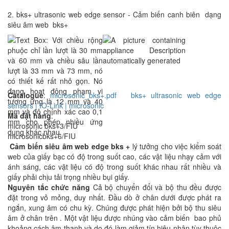
2. bks+ ultrasonic web edge sensor - Cảm biến canh biên dạng
siêu âm web bks+
Catalogue
:
microsonic_bks+.pdf
bks+ ultrasonic web edge
sensors | IO-Link | microsonic
Mã đặt hàng
:
microsonic bks+3/FIU
microsonicbks+6/FIU
Cảm biến siêu âm web edge bks +
lý tưởng cho việc kiểm soát
web của giấy bạc có độ trong suốt cao, các vật liệu nhạy cảm với
ánh sáng, các vật liệu có độ trong suốt khác nhau rất nhiều và
giấy phải chịu tải trọng nhiều bụi giấy.
Nguyên tắc chức năng
Cả bộ chuyển đổi và bộ thu đều được
đặt trong vỏ mỏng, duy nhất. Đầu dò ở chân dưới được phát ra
ngắn, xung âm có chu kỳ. Chúng được phát hiện bởi bộ thu siêu
âm ở chân trên . Một vật liệu được nhúng vào cảm biến bao phủ
khoảng cách âm thanh và do đó làm giảm tín hiệu nhận tùy thuộc