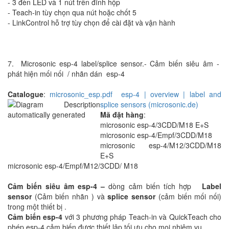
- 3 đèn LED và 1 nút trên đỉnh hộp
- Teach-in tùy chọn qua nút hoặc chốt 5
- LinkControl hỗ trợ tùy chọn để cài đặt và vận hành
7. Microsonic esp-4 label/splice sensor.- Cảm biến siêu âm -
phát hiện mối nối / nhãn dán esp-4
Catalogue
:
microsonic_esp.pdf
esp-4 | overview | label and
splice
sensors (microsonic.de)
Mã đặt hàng
:
microsonic esp-4/3CDD/M18 E+S
microsonic esp-4/Empf/3CDD/M18
microsonic esp-4/M12/3CDD/M18
E+S
microsonic esp-4/Empf/M12/3CDD/ M18
Cảm biến siêu âm esp-4
–
dòng cảm biến tích hợp
Label
sensor
(Cảm biến nhãn ) và
splice sensor
(cảm biến mối nối)
trong một thiết bị .
Cảm
biến esp-4
với 3 phương pháp Teach-in và QuickTeach cho
phép esp-4 cảm biến được thiết lập tối ưu cho mọi nhiệm vụ.