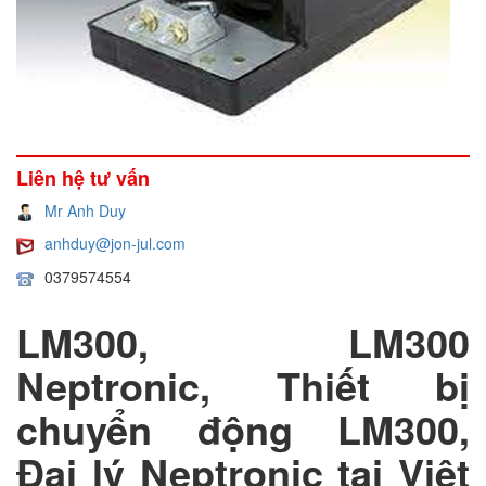
Liên hệ tư vấn
Mr Anh Duy
anhduy@jon-jul.com
0379574554
LM300, LM300
Neptronic, Thiết bị
chuyển động LM300,
Đại lý Neptronic tại Việt