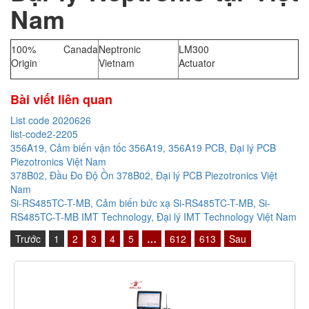
Nam
100% Canada
Neptronic
LM300
Origin
Vietnam
Actuator
Bài viết liên quan
List code 2020626
list-code2-2205
356A19, Cảm biến vận tốc 356A19, 356A19 PCB, Đại lý PCB
Piezotronics Việt Nam
378B02, Đầu Đo Độ Ồn 378B02, Đại lý PCB Piezotronics Việt
Nam
Si-RS485TC-T-MB, Cảm biến bức xạ Si-RS485TC-T-MB, Si-
RS485TC-T-MB IMT Technology, Đại lý IMT Technology Việt Nam
Trước
1
2
3
4
5
…
612
613
Sau