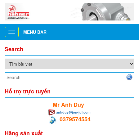
MENU BAR
Toggle
navigation
Search
Hổ trợ trực tuyến
Mr Anh Duy
anhduy@jon-jul.com
0379574554
Hãng sản xuất