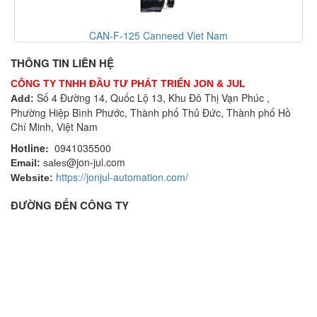
CAN-F-125 Canneed Viet Nam
C
THÔNG TIN LIÊN HỆ
CÔNG TY TNHH ĐẦU TƯ PHÁT TRIỂN JON & JUL
Số 4 Đường 14, Quốc Lộ 13, Khu Đô Thị Vạn Phúc ,
Add:
Phường Hiệp Bình Phước, Thành phố Thủ Đức, Thành phố Hồ
Chí Minh, Việt Nam
Hotline:
0941035500
@jon-jul.com
Email:
sales
https://jonjul-automation.com/
Website:
ĐƯỜNG ĐẾN CÔNG TY