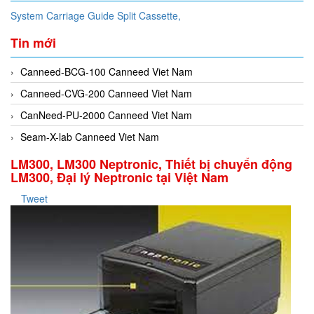
System Carriage Guide Split Cassette,
Tin mới
Canneed-BCG-100 Canneed Viet Nam
Canneed-CVG-200 Canneed Viet Nam
CanNeed-PU-2000 Canneed Viet Nam
Seam-X-lab Canneed Viet Nam
LM300, LM300 Neptronic, Thiết bị chuyển động
LM300, Đại lý Neptronic tại Việt Nam
Tweet