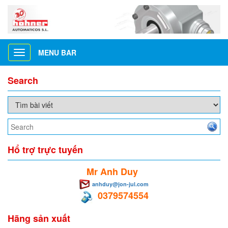
MENU BAR
Toggle
navigation
Search
Hổ trợ trực tuyến
Mr Anh Duy
anhduy@jon-jul.com
0379574554
Hãng sản xuất