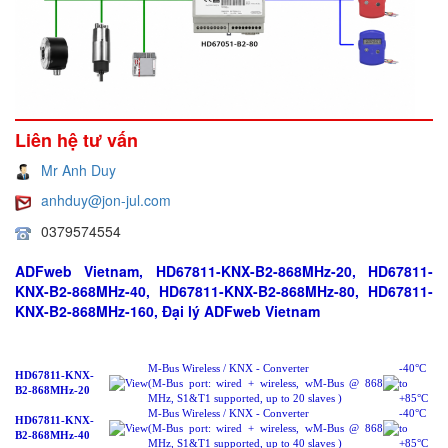
Liên hệ tư vấn
Mr Anh Duy
anhduy@jon-jul.com
0379574554
ADFweb Vietnam, HD67811-KNX-B2-868MHz-20, HD67811-
KNX-B2-868MHz-40, HD67811-KNX-B2-868MHz-80, HD67811-
KNX-B2-868MHz-160, Đại lý ADFweb Vietnam
M-Bus Wireless / KNX - Converter
-40°C
HD67811-KNX-
View
(M-Bus port: wired + wireless, wM-Bus @ 868
to
B2-868MHz-20
MHz, S1&T1 supported, up to 20 slaves )
+85°C
M-Bus Wireless / KNX - Converter
-40°C
HD67811-KNX-
View
(M-Bus port: wired + wireless, wM-Bus @ 868
to
B2-868MHz-40
MHz, S1&T1 supported, up to 40 slaves )
+85°C