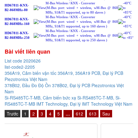
M-Bus Wireless / KNX - Converter
-40°C
HD67811-KNX-
View
(M-Bus port: wired + wireless, wM-Bus @ 868
to
B2-868MHz-80
MHz, S1&T1 supported, up to 80 slaves )
+85°C
M-Bus Wireless / KNX - Converter
-40°C
HD67811-KNX-
View
(M-Bus port: wired + wireless, wM-Bus @ 868
to
B2-868MHz-160
MHz, S1&T1 supported, up to 160 slaves )
+85°C
M-Bus Wireless / KNX - Converter
HD67811-KNX-
-40°C
View
(M-Bus port: wired + wireless, wM-Bus @ 868
B2-868MHz-250
to +85°
MHz, S1&T1 supported, up to 250 slaves )
Bài viết liên quan
List code 2020626
list-code2-2205
356A19, Cảm biến vận tốc 356A19, 356A19 PCB, Đại lý PCB
Piezotronics Việt Nam
378B02, Đầu Đo Độ Ồn 378B02, Đại lý PCB Piezotronics Việt
Nam
Si-RS485TC-T-MB, Cảm biến bức xạ Si-RS485TC-T-MB, Si-
RS485TC-T-MB IMT Technology, Đại lý IMT Technology Việt Nam
Trước
1
2
3
4
5
…
612
613
Sau