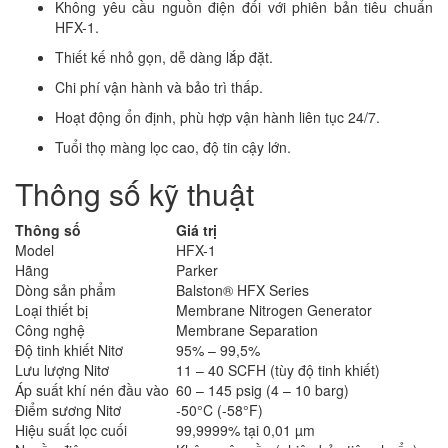
Không yêu cầu nguồn điện đối với phiên bản tiêu chuẩn
HFX-1.
Thiết kế nhỏ gọn, dễ dàng lắp đặt.
Chi phí vận hành và bảo trì thấp.
Hoạt động ổn định, phù hợp vận hành liên tục 24/7.
Tuổi thọ màng lọc cao, độ tin cậy lớn.
Thông số kỹ thuật
Thông số
Giá trị
Model
HFX-1
Hãng
Parker
Dòng sản phẩm
Balston® HFX Series
Loại thiết bị
Membrane Nitrogen Generator
Công nghệ
Membrane Separation
Độ tinh khiết Nitơ
95% – 99,5%
Lưu lượng Nitơ
11 – 40 SCFH (tùy độ tinh khiết)
Áp suất khí nén đầu vào
60 – 145 psig (4 – 10 barg)
Điểm sương Nitơ
-50°C (-58°F)
Hiệu suất lọc cuối
99,9999% tại 0,01 µm