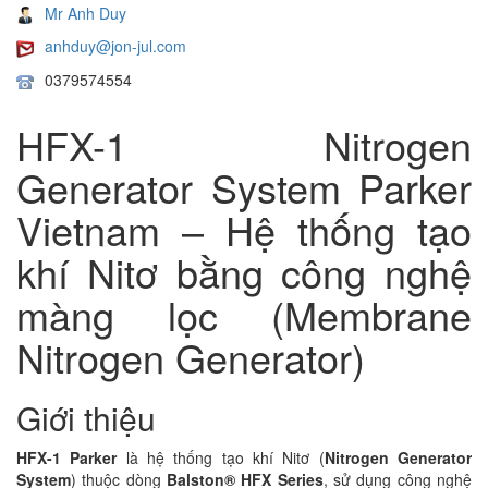
Mr Anh Duy
anhduy@jon-jul.com
0379574554
HFX-1 Nitrogen
Generator System Parker
Vietnam – Hệ thống tạo
khí Nitơ bằng công nghệ
màng lọc (Membrane
Nitrogen Generator)
Giới thiệu
HFX-1 Parker
là hệ thống tạo khí Nitơ (
Nitrogen Generator
System
) thuộc dòng
Balston® HFX Series
, sử dụng công nghệ