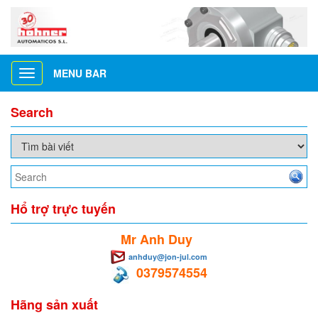
MENU BAR
Toggle
navigation
Search
Hổ trợ trực tuyến
Mr Anh Duy
anhduy@jon-jul.com
0379574554
Hãng sản xuất