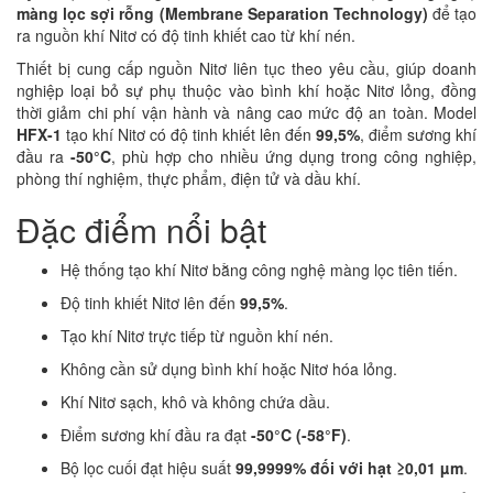
màng lọc sợi rỗng (Membrane Separation Technology)
để tạo
ra nguồn khí Nitơ có độ tinh khiết cao từ khí nén.
Thiết bị cung cấp nguồn Nitơ liên tục theo yêu cầu, giúp doanh
nghiệp loại bỏ sự phụ thuộc vào bình khí hoặc Nitơ lỏng, đồng
thời giảm chi phí vận hành và nâng cao mức độ an toàn. Model
HFX-1
tạo khí Nitơ có độ tinh khiết lên đến
99,5%
, điểm sương khí
đầu ra
-50°C
, phù hợp cho nhiều ứng dụng trong công nghiệp,
phòng thí nghiệm, thực phẩm, điện tử và dầu khí.
Đặc điểm nổi bật
Hệ thống tạo khí Nitơ bằng công nghệ màng lọc tiên tiến.
Độ tinh khiết Nitơ lên đến
99,5%
.
Tạo khí Nitơ trực tiếp từ nguồn khí nén.
Không cần sử dụng bình khí hoặc Nitơ hóa lỏng.
Khí Nitơ sạch, khô và không chứa dầu.
Điểm sương khí đầu ra đạt
-50°C (-58°F)
.
Bộ lọc cuối đạt hiệu suất
99,9999% đối với hạt ≥0,01 µm
.