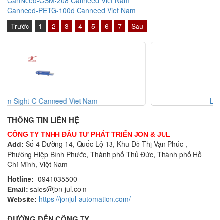
CanNeed-CSM-208 Canneed Viet Nam
Canneed-PETG-100d Canneed Viet Nam
Trước
1
2
3
4
5
6
7
Sau
List code 2 Xtralis Vietnam
THÔNG TIN LIÊN HỆ
CÔNG TY TNHH ĐẦU TƯ PHÁT TRIỂN JON & JUL
Số 4 Đường 14, Quốc Lộ 13, Khu Đô Thị Vạn Phúc ,
Add:
Phường Hiệp Bình Phước, Thành phố Thủ Đức, Thành phố Hồ
Chí Minh, Việt Nam
Hotline:
0941035500
@jon-jul.com
Email:
sales
https://jonjul-automation.com/
Website:
ĐƯỜNG ĐẾN CÔNG TY