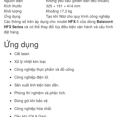
Nguồn điện
Không yêu cầu (phiên bản tiêu chuẩn)
Kích thước
325 × 191 × 414 mm
Khối lượng
Khoảng 17,3 kg
Ứng dụng
Tạo khí Nitơ cho quy trình công nghiệp
Các thông số trên áp dụng cho model
HFX-1
của dòng
Balston®
HFX Series
và có thể thay đổi tùy điều kiện vận hành và cấu hình
đặt hàng.
Ứng dụng
Cắt laser.
Xử lý nhiệt kim loại.
Công nghiệp thực phẩm và đồ uống.
Công nghiệp điện tử.
Sản xuất linh kiện bán dẫn.
Phòng thí nghiệm và phân tích.
Đóng gói khí bảo vệ.
Công nghiệp hóa chất.
Dầu khí (Oil & Gas).