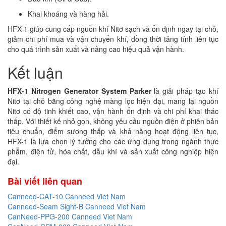
Khai khoáng và hàng hải.
HFX-1 giúp cung cấp nguồn khí Nitơ sạch và ổn định ngay tại chỗ,
giảm chi phí mua và vận chuyển khí, đồng thời tăng tính liên tục
cho quá trình sản xuất và nâng cao hiệu quả vận hành.
Kết luận
HFX-1 Nitrogen Generator System Parker
là giải pháp tạo khí
Nitơ tại chỗ bằng công nghệ màng lọc hiện đại, mang lại nguồn
Nitơ có độ tinh khiết cao, vận hành ổn định và chi phí khai thác
thấp. Với thiết kế nhỏ gọn, không yêu cầu nguồn điện ở phiên bản
tiêu chuẩn, điểm sương thấp và khả năng hoạt động liên tục,
HFX-1 là lựa chọn lý tưởng cho các ứng dụng trong ngành thực
phẩm, điện tử, hóa chất, dầu khí và sản xuất công nghiệp hiện
đại.
Bài viết liên quan
Canneed-CAT-10 Canneed Viet Nam
Canneed-Seam Sight-B Canneed Viet Nam
CanNeed-PPG-200 Canneed Viet Nam