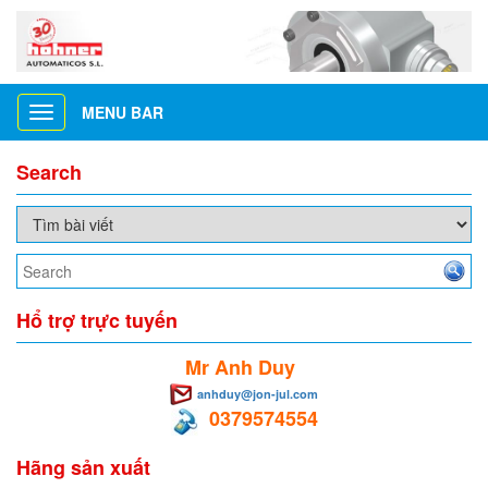
MENU BAR
Toggle
navigation
Search
Hổ trợ trực tuyến
Mr Anh Duy
anhduy@jon-jul.com
0379574554
Hãng sản xuất