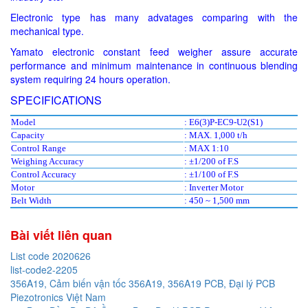
Electronic type has many advatages comparing with the
mechanical type.
Yamato electronic constant feed weigher assure accurate
performance and minimum maintenance in continuous blending
system requiring 24 hours operation.
SPECIFICATIONS
Model
: E6(3)P-EC9-U2(S1)
Capacity
: MAX. 1,000 t/h
Control Range
: MAX 1:10
Weighing Accuracy
: ±1/200 of F.S
Control Accuracy
: ±1/100 of F.S
Motor
: Inverter Motor
Belt Width
: 450 ~ 1,500 mm
Bài viết liên quan
List code 2020626
list-code2-2205
356A19, Cảm biến vận tốc 356A19, 356A19 PCB, Đại lý PCB
Piezotronics Việt Nam