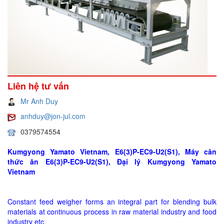
Liên hệ tư vấn
Mr Anh Duy
anhduy@jon-jul.com
0379574554
Kumgyong Yamato Vietnam, E6(3)P-EC9-U2(S1), Máy cân
thức ăn E6(3)P-EC9-U2(S1), Đại lý Kumgyong Yamato
Vietnam
Constant feed weigher forms an integral part for blending bulk
materials at continuous process in raw material industry and food
industry etc.