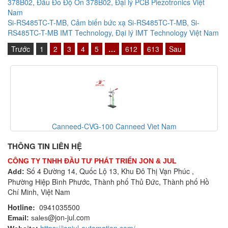
378B02, Đầu Đo Độ Ồn 378B02, Đại lý PCB Piezotronics Việt
Nam
Si-RS485TC-T-MB, Cảm biến bức xạ Si-RS485TC-T-MB, Si-
RS485TC-T-MB IMT Technology, Đại lý IMT Technology Việt Nam
Trước
1
2
3
4
5
…
612
613
Sau
Canneed-CVG-100 Canneed Viet Nam
THÔNG TIN LIÊN HỆ
CÔNG TY TNHH ĐẦU TƯ PHÁT TRIỂN JON & JUL
Số 4 Đường 14, Quốc Lộ 13, Khu Đô Thị Vạn Phúc ,
Add:
Phường Hiệp Bình Phước, Thành phố Thủ Đức, Thành phố Hồ
Chí Minh, Việt Nam
Hotline:
0941035500
@jon-jul.com
Email:
sales