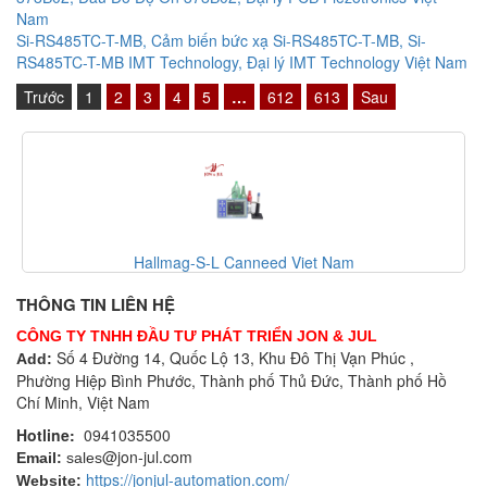
Nam
Si-RS485TC-T-MB, Cảm biến bức xạ Si-RS485TC-T-MB, Si-
RS485TC-T-MB IMT Technology, Đại lý IMT Technology Việt Nam
Trước
1
2
3
4
5
…
612
613
Sau
Hallmag-S-L Canneed Viet Nam
THÔNG TIN LIÊN HỆ
CÔNG TY TNHH ĐẦU TƯ PHÁT TRIỂN JON & JUL
Số 4 Đường 14, Quốc Lộ 13, Khu Đô Thị Vạn Phúc ,
Add:
Phường Hiệp Bình Phước, Thành phố Thủ Đức, Thành phố Hồ
Chí Minh, Việt Nam
Hotline:
0941035500
@jon-jul.com
Email:
sales
https://jonjul-automation.com/
Website: