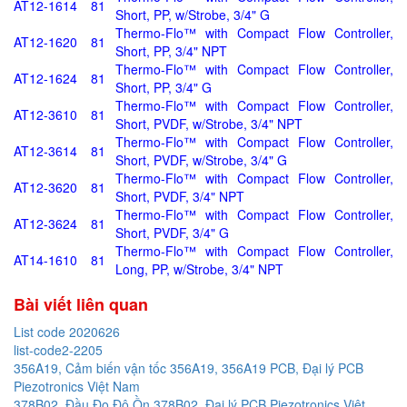
AT12-1614
81
Short, PP, w/Strobe, 3/4" G
Thermo-Flo™ with Compact Flow Controller,
AT12-1620
81
Short, PP, 3/4" NPT
Thermo-Flo™ with Compact Flow Controller,
AT12-1624
81
Short, PP, 3/4" G
Thermo-Flo™ with Compact Flow Controller,
AT12-3610
81
Short, PVDF, w/Strobe, 3/4" NPT
Thermo-Flo™ with Compact Flow Controller,
AT12-3614
81
Short, PVDF, w/Strobe, 3/4" G
Thermo-Flo™ with Compact Flow Controller,
AT12-3620
81
Short, PVDF, 3/4" NPT
Thermo-Flo™ with Compact Flow Controller,
AT12-3624
81
Short, PVDF, 3/4" G
Thermo-Flo™ with Compact Flow Controller,
AT14-1610
81
Long, PP, w/Strobe, 3/4" NPT
Bài viết liên quan
List code 2020626
list-code2-2205
356A19, Cảm biến vận tốc 356A19, 356A19 PCB, Đại lý PCB
Piezotronics Việt Nam
378B02, Đầu Đo Độ Ồn 378B02, Đại lý PCB Piezotronics Việt