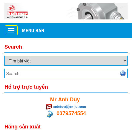
MENU BAR
Toggle
navigation
Search
Hổ trợ trực tuyến
Mr Anh Duy
anhduy@jon-jul.com
0379574554
Hãng sản xuất