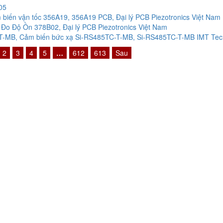
05
biến vận tốc 356A19, 356A19 PCB, Đại lý PCB Piezotronics Việt Nam
Đo Độ Ồn 378B02, Đại lý PCB Piezotronics Việt Nam
-MB, Cảm biến bức xạ Si-RS485TC-T-MB, Si-RS485TC-T-MB IMT Techn
2
3
4
5
…
612
613
Sau