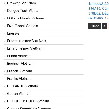
Crowcon Viet Nam
list-code2-22
356A19, Cảm 
Dongdo Tech Vietnam
378B02, Đầu 
EGE-Elektronik Vietnam
Si-RS485TC-T
Eizo Global Vietnam
Trước
1
Enersys
Erhardt+Leimer Việt Nam
Erhardt-leimer VietNam
Erinda Vietnam
Euchner Vietnam
Francis Vietnam
Franke Vietnam
GE FANUC Vietnam
Gefran Vietnam
GEORG FISCHER Vietnam
Glamox Searchlight Vietnam