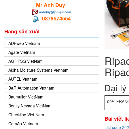
Mr Anh Duy
anhduy@jon-jul.com
0379574554
Hãng sản xuất
ADFweb Vietnam
Agate Vietnam
Ripa
AGT-PSG VietNam
Ripac
Alpha Moisture Systems Vietnam
AUTEL Vietnam
Đại lý
B&R Automation Vietnam
Baumuller VietNam
100% FRANC
Bently Nevada VietNam
Checkline Viet Nam
Bài viết l
ComAp Vietnam
List code 20