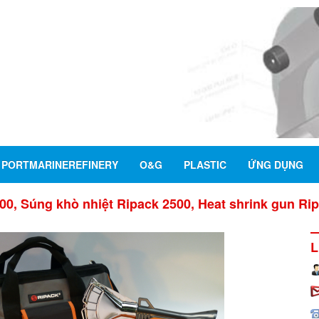
PORTMARINEREFINERY
O&G
PLASTIC
ỨNG DỤNG
00, Súng khò nhiệt Ripack 2500, Heat shrink gun Ripa
L