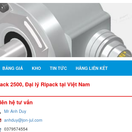
BẢNG GIÁ
KHO
TIN TỨC
HÃNG LIÊN KẾT
ck 2500, Đại lý Ripack tại Việt Nam
iên hệ tư vấn
Mr Anh Duy
anhduy@jon-jul.com
0379574554