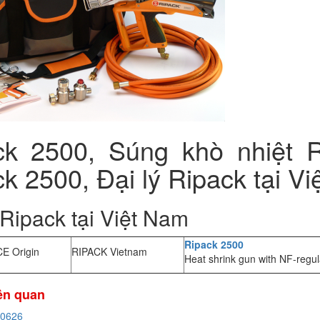
ck 2500, Súng khò nhiệt R
k 2500, Đại lý Ripack tại V
 Ripack tại Việt Nam
Ripack 2500
E Origin
RIPACK Vietnam
Heat shrink gun with NF-regul
iên quan
20626