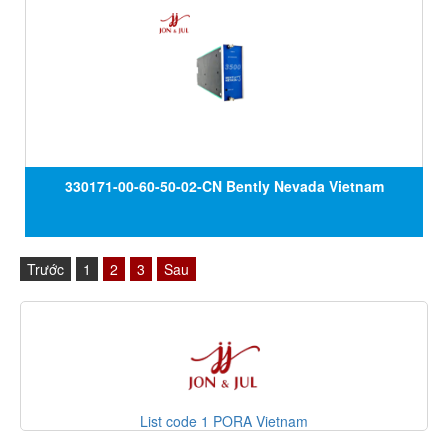
330171-00-60-50-02-CN Bently Nevada Vietnam
Trước
1
2
3
Sau
List code 1 PORA Vietnam