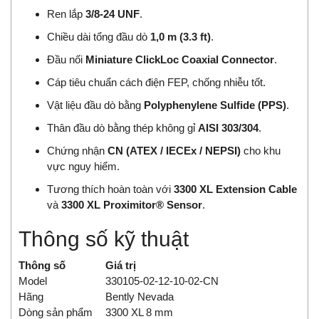
Ren lắp
3/8-24 UNF
.
Chiều dài tổng đầu dò
1,0 m (3.3 ft)
.
Đầu nối
Miniature ClickLoc Coaxial Connector
.
Cáp tiêu chuẩn cách điện FEP, chống nhiễu tốt.
Vật liệu đầu dò bằng
Polyphenylene Sulfide (PPS)
.
Thân đầu dò bằng thép không gỉ
AISI 303/304
.
Chứng nhận
CN (ATEX / IECEx / NEPSI)
cho khu
vực nguy hiểm.
Tương thích hoàn toàn với
3300 XL Extension Cable
và
3300 XL Proximitor® Sensor
.
Thông số kỹ thuật
Thông số
Giá trị
Model
330105-02-12-10-02-CN
Hãng
Bently Nevada
Dòng sản phẩm
3300 XL 8 mm