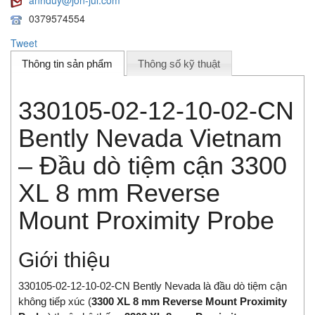
anhduy@jon-jul.com
0379574554
Tweet
Thông tin sản phẩm
Thông số kỹ thuật
330105-02-12-10-02-CN
Bently Nevada Vietnam
– Đầu dò tiệm cận 3300
XL 8 mm Reverse
Mount Proximity Probe
Giới thiệu
330105-02-12-10-02-CN Bently Nevada là đầu dò tiệm cận
không tiếp xúc (
3300 XL 8 mm Reverse Mount Proximity