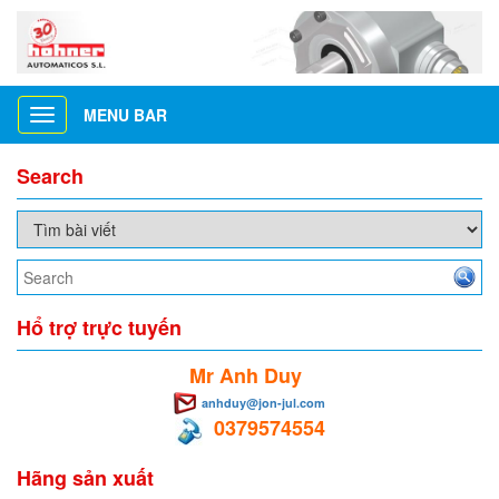
MENU BAR
Toggle
navigation
Search
Hổ trợ trực tuyến
Mr Anh Duy
anhduy@jon-jul.com
0379574554
Hãng sản xuất