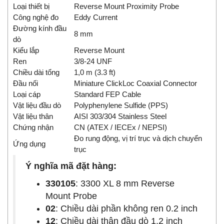
Loại thiết bị
Reverse Mount Proximity Probe
Công nghệ đo
Eddy Current
Đường kính đầu
8 mm
dò
Kiểu lắp
Reverse Mount
Ren
3/8-24 UNF
Chiều dài tổng
1,0 m (3.3 ft)
Đầu nối
Miniature ClickLoc Coaxial Connector
Loại cáp
Standard FEP Cable
Vật liệu đầu dò
Polyphenylene Sulfide (PPS)
Vật liệu thân
AISI 303/304 Stainless Steel
Chứng nhận
CN (ATEX / IECEx / NEPSI)
Đo rung động, vị trí trục và dịch chuyển
Ứng dụng
trục
Ý nghĩa mã đặt hàng:
330105
: 3300 XL 8 mm Reverse
Mount Probe
02
: Chiều dài phần không ren 0.2 inch
12
: Chiều dài thân đầu dò 1.2 inch