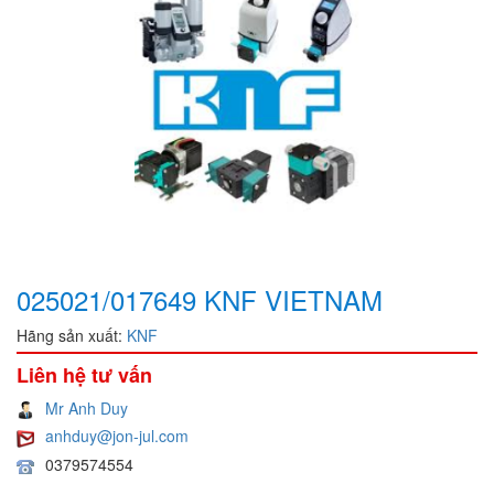
025021/017649 KNF VIETNAM
Hãng sản xuất:
KNF
Liên hệ tư vấn
Mr Anh Duy
anhduy@jon-jul.com
0379574554