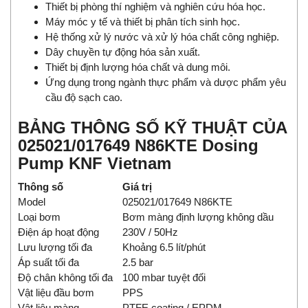
Thiết bị phòng thí nghiệm và nghiên cứu hóa học.
Máy móc y tế và thiết bị phân tích sinh học.
Hệ thống xử lý nước và xử lý hóa chất công nghiệp.
Dây chuyền tự động hóa sản xuất.
Thiết bị định lượng hóa chất và dung môi.
Ứng dụng trong ngành thực phẩm và dược phẩm yêu
cầu độ sạch cao.
BẢNG THÔNG SỐ KỸ THUẬT CỦA
025021/017649 N86KTE Dosing
Pump KNF Vietnam
Thông số
Giá trị
Model
025021/017649 N86KTE
Loại bơm
Bơm màng định lượng không dầu
Điện áp hoạt động
230V / 50Hz
Lưu lượng tối đa
Khoảng 6.5 lít/phút
Áp suất tối đa
2.5 bar
Độ chân không tối đa
100 mbar tuyệt đối
Vật liệu đầu bơm
PPS
Vật liệu màng
PTFE coating / EPDM