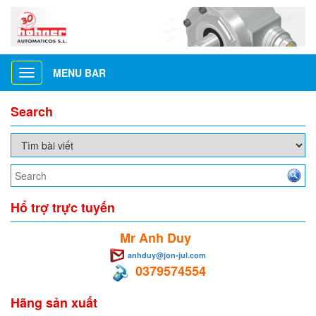
MENU BAR
Toggle
navigation
Search
Hổ trợ trực tuyến
Mr Anh Duy
anhduy@jon-jul.com
0379574554
Hãng sản xuất