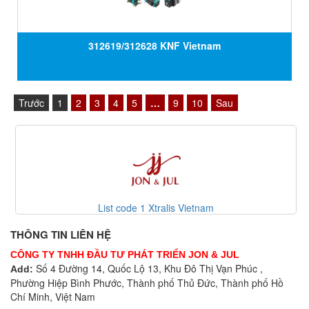
312619/312628 KNF Vietnam
Trước
1
2
3
4
5
…
9
10
Sau
List code 1 Xtralis Vietnam
THÔNG TIN LIÊN HỆ
CÔNG TY TNHH ĐẦU TƯ PHÁT TRIỂN JON & JUL
Số 4 Đường 14, Quốc Lộ 13, Khu Đô Thị Vạn Phúc ,
Add:
Phường Hiệp Bình Phước, Thành phố Thủ Đức, Thành phố Hồ
Chí Minh, Việt Nam