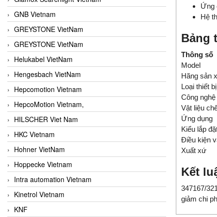
Ứng d
GNB Vietnam
Hệ t
GREYSTONE VietNam
Bảng t
GREYSTONE VietNam
Thông số
Helukabel VietNam
Model
Hengesbach VietNam
Hãng sản x
Loại thiết bị
Hepcomotion Vietnam
Công nghệ
HepcoMotion Vietnam,
Vật liệu ch
HILSCHER Viet Nam
Ứng dụng
Kiểu lắp đặ
HKC Vietnam
Điều kiện 
Hohner VietNam
Xuất xứ
Hoppecke Vietnam
Kết lu
Intra automation Vietnam
347167/3215
Kinetrol Vietnam
giảm chi ph
KNF