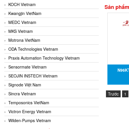
KOCH Vietnam
Sản phẩm 
Kwangjin VietNam
MEDC Vietnam
MKS Vietnam
Motrona VietNam
ODA Technologies Vietnam
Praxis Automation Technology Vietnam
Sensormate Vietnam
N96K
SEOJIN INSTECH Vietnam
Signode Việt Nam
Sincra Vietnam
Trước
1
Temposonics VietNam
Victron Energy Vietnam
Wilden-Pumps Vietnam