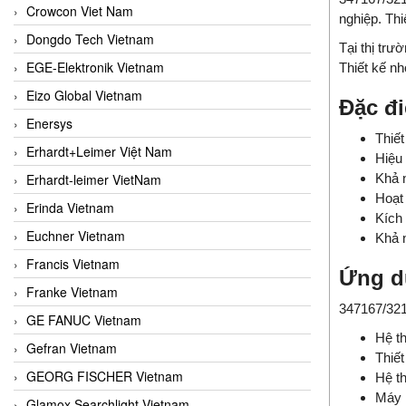
Crowcon Viet Nam
nghiệp. Thi
Dongdo Tech Vietnam
Tại thị trư
EGE-Elektronik Vietnam
Thiết kế nh
Eizo Global Vietnam
Đặc đi
Enersys
Thiết
Erhardt+Leimer Việt Nam
Hiệu 
Erhardt-leimer VietNam
Khả n
Hoạt 
Erinda Vietnam
Kích 
Euchner Vietnam
Khả n
Francis Vietnam
Ứng d
Franke Vietnam
347167/321
GE FANUC Vietnam
Hệ th
Gefran Vietnam
Thiết
GEORG FISCHER Vietnam
Hệ th
Máy 
Glamox Searchlight Vietnam