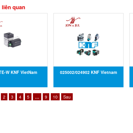
liên quan
TE-W KNF VietNam
025002/024902 KNF Vietnam
2
3
4
5
…
9
10
Sau