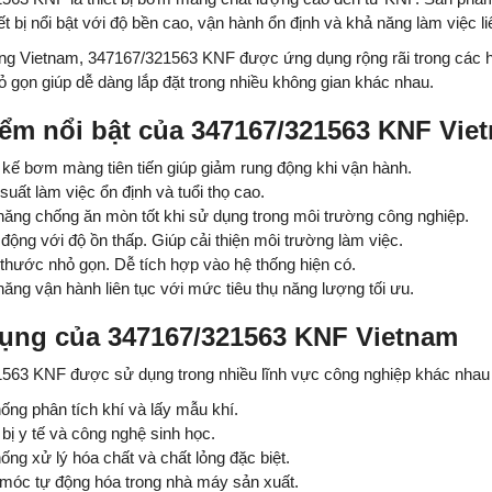
ết bị nổi bật với độ bền cao, vận hành ổn định và khả năng làm việc li
ờng Vietnam, 347167/321563 KNF được ứng dụng rộng rãi trong các hệ 
ỏ gọn giúp dễ dàng lắp đặt trong nhiều không gian khác nhau.
ểm nổi bật của 347167/321563 KNF Vie
 kế bơm màng tiên tiến giúp giảm rung động khi vận hành.
suất làm việc ổn định và tuổi thọ cao.
ăng chống ăn mòn tốt khi sử dụng trong môi trường công nghiệp.
động với độ ồn thấp. Giúp cải thiện môi trường làm việc.
thước nhỏ gọn. Dễ tích hợp vào hệ thống hiện có.
ăng vận hành liên tục với mức tiêu thụ năng lượng tối ưu.
ụng của 347167/321563 KNF Vietnam
563 KNF được sử dụng trong nhiều lĩnh vực công nghiệp khác nhau
ống phân tích khí và lấy mẫu khí.
 bị y tế và công nghệ sinh học.
ống xử lý hóa chất và chất lỏng đặc biệt.
móc tự động hóa trong nhà máy sản xuất.