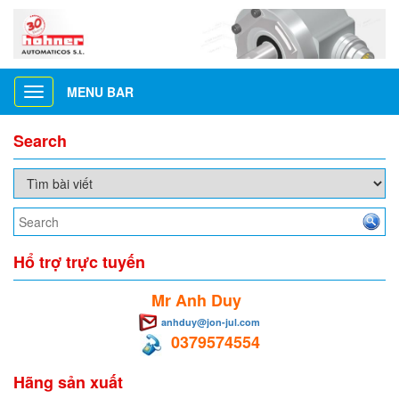
MENU BAR
Toggle
navigation
Search
Hổ trợ trực tuyến
Mr Anh Duy
anhduy@jon-jul.com
0379574554
Hãng sản xuất