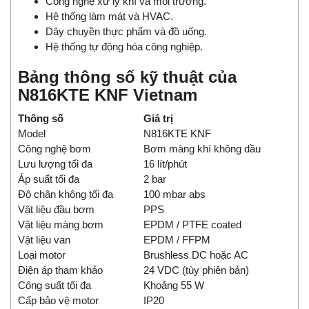
Công nghệ xử lý khí và môi trường.
Hệ thống làm mát và HVAC.
Dây chuyền thực phẩm và đồ uống.
Hệ thống tự động hóa công nghiệp.
Bảng thông số kỹ thuật của
N816KTE KNF Vietnam
Thông số
Giá trị
Model
N816KTE KNF
Công nghệ bơm
Bơm màng khí không dầu
Lưu lượng tối đa
16 lít/phút
Áp suất tối đa
2 bar
Độ chân không tối đa
100 mbar abs
Vật liệu đầu bơm
PPS
Vật liệu màng bơm
EPDM / PTFE coated
Vật liệu van
EPDM / FFPM
Loại motor
Brushless DC hoặc AC
Điện áp tham khảo
24 VDC (tùy phiên bản)
Công suất tối đa
Khoảng 55 W
Cấp bảo vệ motor
IP20