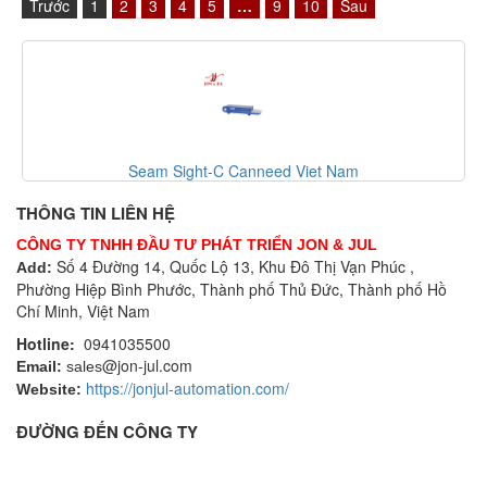
Trước
1
2
3
4
5
…
9
10
Sau
m
List code 2 Xtralis Vietnam
THÔNG TIN LIÊN HỆ
CÔNG TY TNHH ĐẦU TƯ PHÁT TRIỂN JON & JUL
Số 4 Đường 14, Quốc Lộ 13, Khu Đô Thị Vạn Phúc ,
Add:
Phường Hiệp Bình Phước, Thành phố Thủ Đức, Thành phố Hồ
Chí Minh, Việt Nam
Hotline:
0941035500
@jon-jul.com
Email:
sales
https://jonjul-automation.com/
Website:
ĐƯỜNG ĐẾN CÔNG TY