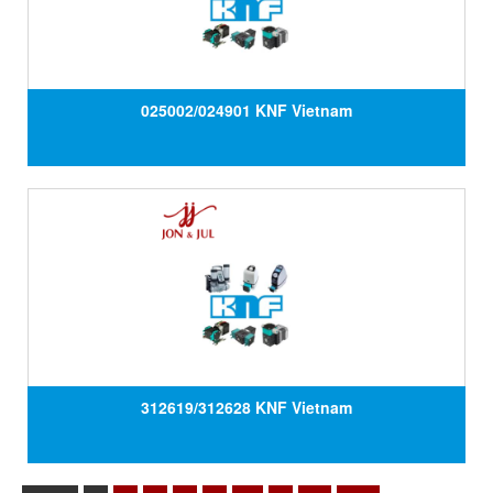
025002/024901 KNF Vietnam
312619/312628 KNF Vietnam