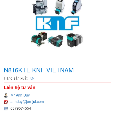
N816KTE KNF VIETNAM
Hãng sản xuất:
KNF
Liên hệ tư vấn
Mr Anh Duy
anhduy@jon-jul.com
0379574554