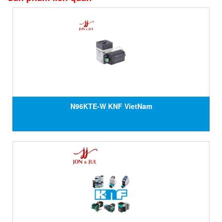
N96KTE-W KNF VietNam