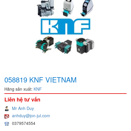
058819 KNF VIETNAM
Hãng sản xuất:
KNF
Liên hệ tư vấn
Mr Anh Duy
anhduy@jon-jul.com
0379574554