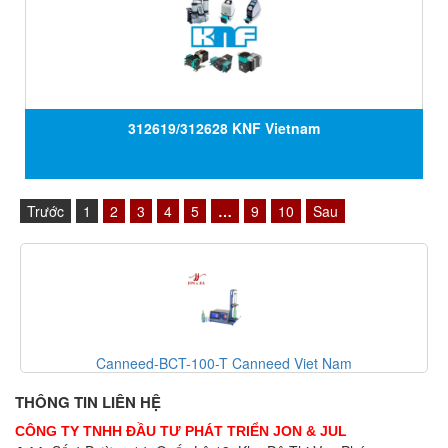
312619/312628 KNF Vietnam
Trước
1
2
3
4
5
…
9
10
Sau
Canneed-BCT-100-T Canneed Viet Nam
THÔNG TIN LIÊN HỆ
CÔNG TY TNHH ĐẦU TƯ PHÁT TRIỂN JON & JUL