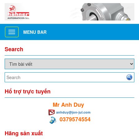
MENU BAR
Toggle
navigation
Search
Hổ trợ trực tuyến
Mr Anh Duy
anhduy@jon-jul.com
0379574554
Hãng sản xuất