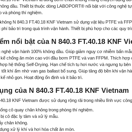
hông dầu. Thiết bị thuộc dòng LABOPORT® nổi bật với công nghệ tự 
p và phòng thí nghiệm.
hông N 840.3 FT.40.18 KNF Vietnam sử dụng vật liệu PTFE và FFPM 
 phí bảo trì trong quá trình vận hành. Thiết bị phù hợp cho các quy
ểm nổi bật của N 840.3 FT.40.18 KNF V
 nghệ vận hành 100% không dầu. Giúp giảm nguy cơ nhiễm bẩn mẫu 
t kế chống ăn mòn cao với đầu bơm PTFE và van FFPM. Thích hợp ch
hợp hệ thống Self-Drying. Hạn chế tích tụ hơi nước và ngưng tụ bên
 tốt khí ẩm nhờ van gas ballast bổ sung. Giúp tăng độ bền khi vận hàn
 kế nhỏ gọn. Hoạt động ổn định và ít bảo trì.
ụng của N 840.3 FT.40.18 KNF Vietnam
.40.18 KNF Vietnam được sử dụng rộng rãi trong nhiều lĩnh vực công
hống cô quay chân không trong phòng thí nghiệm.
 bị cô đặc ly tâm và xử lý mẫu.
ấy chân không.
ụng xử lý khí và hơi hóa chất ăn mòn.