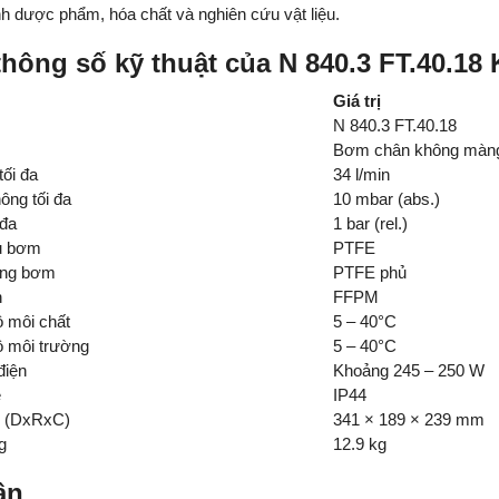
h dược phẩm, hóa chất và nghiên cứu vật liệu.
hông số kỹ thuật của N 840.3 FT.40.18
Giá trị
N 840.3 FT.40.18
Bơm chân không màng
ối đa
34 l/min
ông tối đa
10 mbar (abs.)
 đa
1 bar (rel.)
ầu bơm
PTFE
àng bơm
PTFE phủ
n
FFPM
ộ môi chất
5 – 40°C
ộ môi trường
5 – 40°C
điện
Khoảng 245 – 250 W
ệ
IP44
c (DxRxC)
341 × 189 × 239 mm
g
12.9 kg
ận