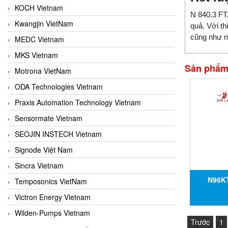
KOCH Vietnam
N 840.3 FT
Kwangjin VietNam
quả. Với th
cũng như n
MEDC Vietnam
MKS Vietnam
Sản phẩm 
Motrona VietNam
ODA Technologies Vietnam
Praxis Automation Technology Vietnam
Sensormate Vietnam
SEOJIN INSTECH Vietnam
Signode Việt Nam
Sincra Vietnam
N96K
Temposonics VietNam
Victron Energy Vietnam
Wilden-Pumps Vietnam
Trước
1