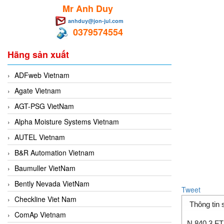
Mr Anh Duy
anhduy@jon-jul.com
0379574554
Hãng sản xuất
ADFweb Vietnam
Agate Vietnam
AGT-PSG VietNam
Alpha Moisture Systems Vietnam
AUTEL Vietnam
B&R Automation Vietnam
Baumuller VietNam
Bently Nevada VietNam
Tweet
Checkline Viet Nam
Thông tin
ComAp Vietnam
N 840.3 FT