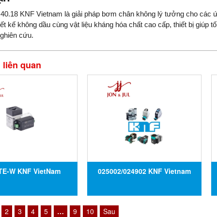
.40.18 KNF Vietnam là giải pháp bơm chân không lý tưởng cho các 
iết kế không dầu cùng vật liệu kháng hóa chất cao cấp, thiết bị giúp 
ghiên cứu.
liên quan
TE-W KNF VietNam
025002/024902 KNF Vietnam
2
3
4
5
…
9
10
Sau