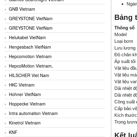
Ngàn
GNB Vietnam
Bảng t
GREYSTONE VietNam
GREYSTONE VietNam
Thông số
Model
Helukabel VietNam
Loại bơm
Hengesbach VietNam
Lưu lượng t
Độ chân kh
Hepcomotion Vietnam
Áp suất tối
HepcoMotion Vietnam,
Vật liệu đ
HILSCHER Viet Nam
Vật liệu m
Vật liệu va
HKC Vietnam
Dải nhiệt đ
Hohner VietNam
Dải nhiệt đ
Công suất 
Hoppecke Vietnam
Cấp bảo v
Intra automation Vietnam
Kích thướ
Trọng lượn
Kinetrol Vietnam
KNF
Kết lu