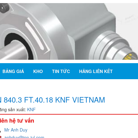
BẢNG GIÁ
KHO
TIN TỨC
HÃNG LIÊN KẾT
N 840.3 FT.40.18 KNF VIETNAM
ãng sản xuất:
KNF
iên hệ tư vấn
Mr Anh Duy
anhduy@jon-jul.com