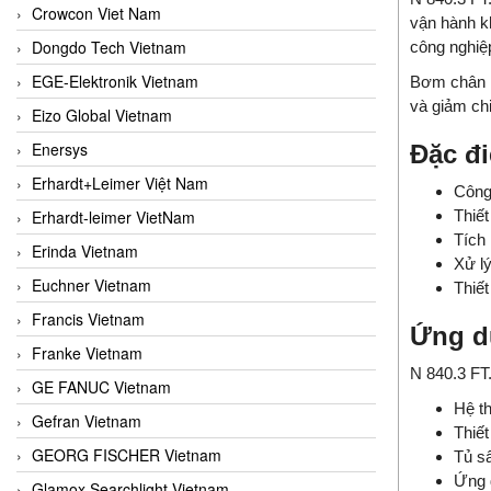
Crowcon Viet Nam
vận hành k
Dongdo Tech Vietnam
công nghiệ
EGE-Elektronik Vietnam
Bơm chân k
và giảm chi
Eizo Global Vietnam
Enersys
Đặc đi
Erhardt+Leimer Việt Nam
Công
Erhardt-leimer VietNam
Thiế
Tích 
Erinda Vietnam
Xử lý
Euchner Vietnam
Thiết
Francis Vietnam
Ứng d
Franke Vietnam
N 840.3 FT
GE FANUC Vietnam
Hệ t
Gefran Vietnam
Thiết
GEORG FISCHER Vietnam
Tủ s
Ứng d
Glamox Searchlight Vietnam