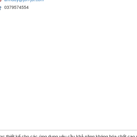
0379574554
 thiết kế cho các ứng dụng yêu cầu khả năng kháng hóa chất cao 