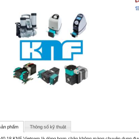
 sản phẩm
Thông số kỹ thuật
.40.18 KNF Vietnam là dòng bơm chân không màng chuyên dụng được