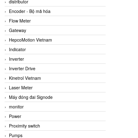
distributor
Encoder - Bộ mã hóa
Flow Meter
Gateway
HepcoMotion Vietnam
Indicator
Inverter
Inverter Drive
Kinetrol Vietnam
Laser Meter
Máy đóng đai Signode
monitor
Power
Proximity switch
Pumps