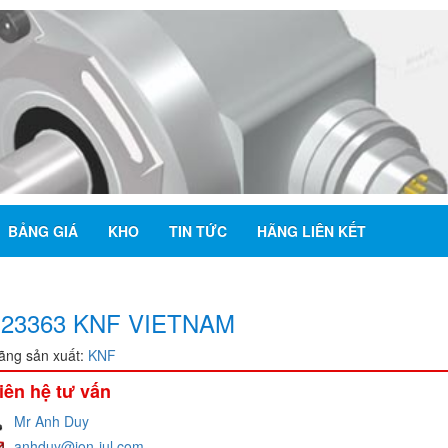
BẢNG GIÁ
KHO
TIN TỨC
HÃNG LIÊN KẾT
123363 KNF VIETNAM
ãng sản xuất:
KNF
iên hệ tư vấn
Mr Anh Duy
anhduy@jon-jul.com