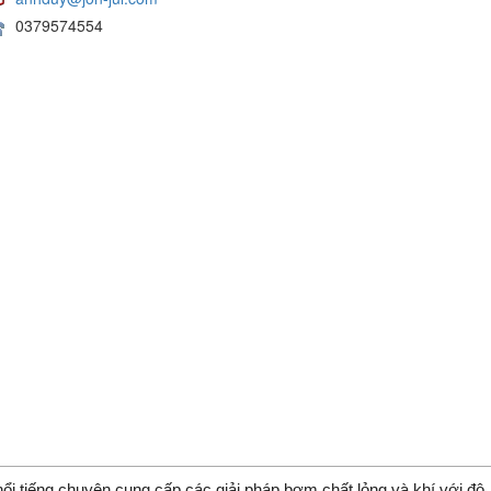
0379574554
ổi tiếng chuyên cung cấp các giải pháp bơm chất lỏng và khí với độ