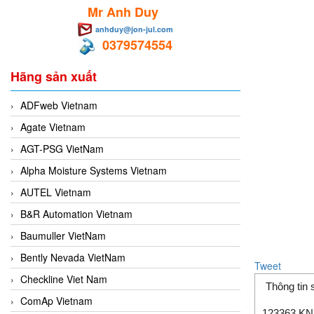
Mr Anh Duy
anhduy@jon-jul.com
0379574554
Hãng sản xuất
ADFweb Vietnam
Agate Vietnam
AGT-PSG VietNam
Alpha Moisture Systems Vietnam
AUTEL Vietnam
B&R Automation Vietnam
Baumuller VietNam
Bently Nevada VietNam
Tweet
Checkline Viet Nam
Thông tin
ComAp Vietnam
123363 KNF