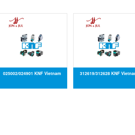
025002/024901 KNF Vietnam
312619/312628 KNF Vietn