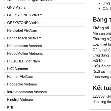
Ứng 
GNB Vietnam
Các h
GREYSTONE VietNam
Bảng t
GREYSTONE VietNam
Thông số
Helukabel VietNam
Mã sản ph
Hengesbach VietNam
Thương hi
Loại thiết bị
Hepcomotion Vietnam
Công nghệ
HepcoMotion Vietnam,
Ứng dụng
HILSCHER Viet Nam
Vật liệu
Kiểu lắp đặ
HKC Vietnam
Xuất xứ th
Hohner VietNam
Tình trạng
Hoppecke Vietnam
Kết lu
Intra automation Vietnam
123363 KNF 
Kinetrol Vietnam
đáp ứng đa
KNF