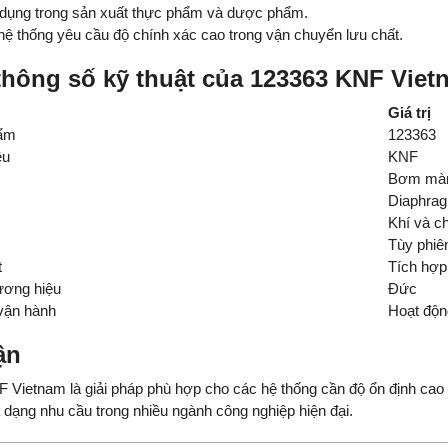
dụng trong sản xuất thực phẩm và dược phẩm.
ệ thống yêu cầu độ chính xác cao trong vận chuyển lưu chất.
hông số kỹ thuật của 123363 KNF Viet
Giá trị
ẩm
123363
ệu
KNF
Bơm màn
Diaphra
Khí và ch
Tùy phiê
t
Tích hợp
ương hiệu
Đức
 vận hành
Hoạt động
ận
Vietnam là giải pháp phù hợp cho các hệ thống cần độ ổn định cao và
 dạng nhu cầu trong nhiều ngành công nghiệp hiện đại.