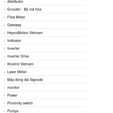
distributor
Encoder - Bộ mã hóa
Flow Meter
Gateway
HepcoMotion Vietnam
Indicator
Inverter
Inverter Drive
Kinetrol Vietnam
Laser Meter
Máy đóng đai Signode
monitor
Power
Proximity switch
Pumps