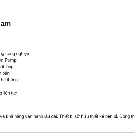
nam
g công nghiệp
gm Pump
ất lỏng
n bản
 hệ thống
 liên tục
 khả năng vận hành lâu dài. Thiết bị sở hữu thiết kế bền bỉ. Đồng t