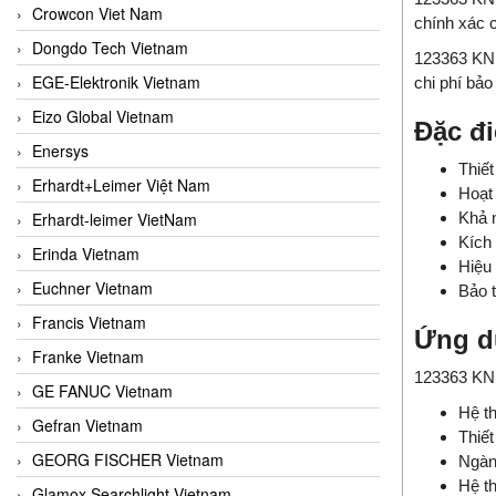
Crowcon Viet Nam
chính xác c
Dongdo Tech Vietnam
123363 KNF
EGE-Elektronik Vietnam
chi phí bảo 
Eizo Global Vietnam
Đặc đi
Enersys
Thiết
Erhardt+Leimer Việt Nam
Hoạt 
Erhardt-leimer VietNam
Khả 
Kích 
Erinda Vietnam
Hiệu 
Euchner Vietnam
Bảo t
Francis Vietnam
Ứng d
Franke Vietnam
123363 KNF
GE FANUC Vietnam
Hệ th
Gefran Vietnam
Thiết
GEORG FISCHER Vietnam
Ngành
Hệ t
Glamox Searchlight Vietnam