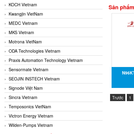
KOCH Vietnam
Sản phẩm 
Kwangjin VietNam
MEDC Vietnam
MKS Vietnam
Motrona VietNam
ODA Technologies Vietnam
Praxis Automation Technology Vietnam
Sensormate Vietnam
N96K
SEOJIN INSTECH Vietnam
Signode Việt Nam
Sincra Vietnam
Trước
1
Temposonics VietNam
Victron Energy Vietnam
Wilden-Pumps Vietnam