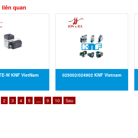
liên quan
TE-W KNF VietNam
025002/024902 KNF Vietnam
2
3
4
5
…
9
10
Sau