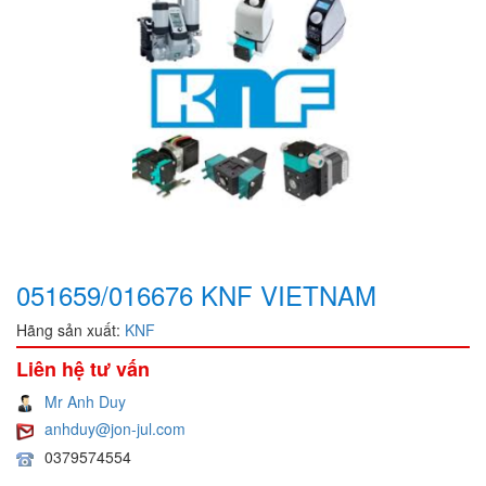
051659/016676 KNF VIETNAM
Hãng sản xuất:
KNF
Liên hệ tư vấn
Mr Anh Duy
anhduy@jon-jul.com
0379574554