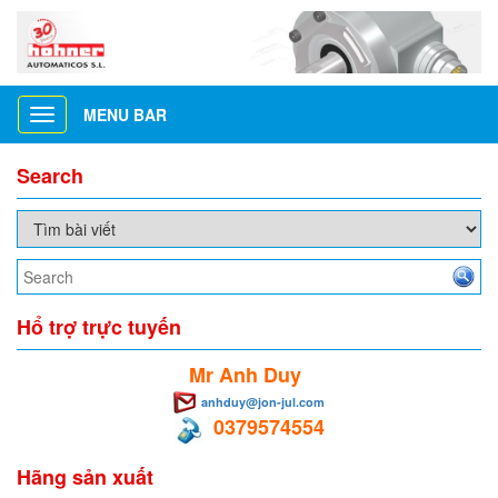
MENU BAR
Toggle
navigation
Search
Hổ trợ trực tuyến
Mr Anh Duy
anhduy@jon-jul.com
0379574554
Hãng sản xuất