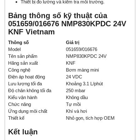
Thiết bị đo lường và kiểm tra môi trường.
Bảng thông số kỹ thuật của
051659/016676 NMP830KPDC 24V
KNF Vietnam
Thông số
Giá trị
Model
051659/016676
Tên sản phẩm
NMP830KPDC 24V
Hãng sản xuất
KNF
Công nghệ
Bơm màng mini
Điện áp hoạt động
24 VDC
Lưu lượng tối đa
Khoảng 3.1 L/phút
Độ chân không tối đa
250 mbar
Kiểu vận hành
Không dầu
Chức năng
Tự mồi
Ứng dụng môi chất
Khí và hơi
Thiết kế
Nhỏ gọn, tích hợp OEM
Kết luận