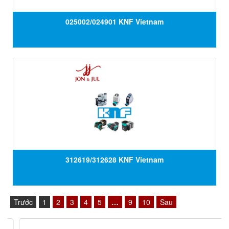
025002/024901 KNF Vietnam
312619/312628 KNF Vietnam
Trước
1
2
3
4
5
…
9
10
Sau