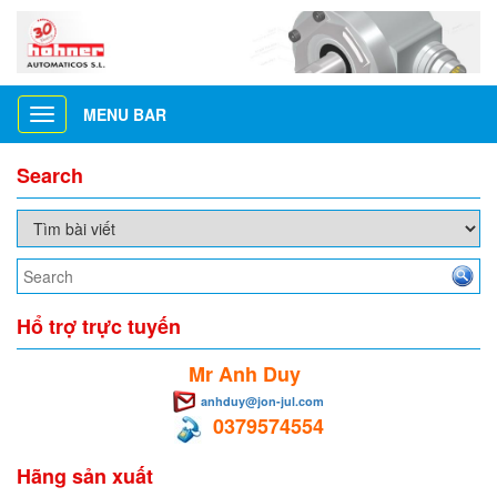
MENU BAR
Toggle
navigation
Search
Hổ trợ trực tuyến
Mr Anh Duy
anhduy@jon-jul.com
0379574554
Hãng sản xuất