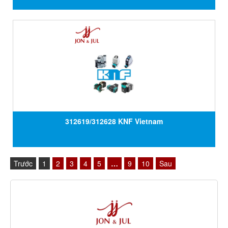
312619/312628 KNF Vietnam
Trước
1
2
3
4
5
…
9
10
Sau