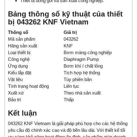
Thiết bị đóng gói và sản xuất công nghiệp.
Bảng thông số kỹ thuật của thiết
bị 043262 KNF Vietnam
Thông số
Giá trị
Mã sản phẩm
043262
Hãng sản xuất
KNF
Loại thiết bị
Bơm màng công nghiệp
Công nghệ
Diaphragm Pump
Ứng dụng
Bơm khí / chất lỏng
Kiểu lắp đặt
Tích hợp hệ thống
Vật liệu
Tùy phiên bản
Tình trạng hoạt động
Liên tục
Xuất xứ
Theo nhà sản xuất
Bảo trì
Thấp
Kết luận
043262 KNF Vietnam là giải pháp phù hợp cho các hệ thống
yêu cầu độ chính xác cao và độ bền lâu dài. Với thiết kế tối
ưu cùng khả năng hoạt động ổn định, sản phẩm giúp doanh