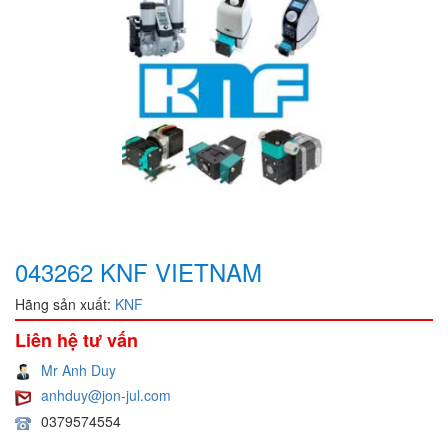
043262 KNF VIETNAM
Hãng sản xuất:
KNF
Liên hệ tư vấn
Mr Anh Duy
anhduy@jon-jul.com
0379574554